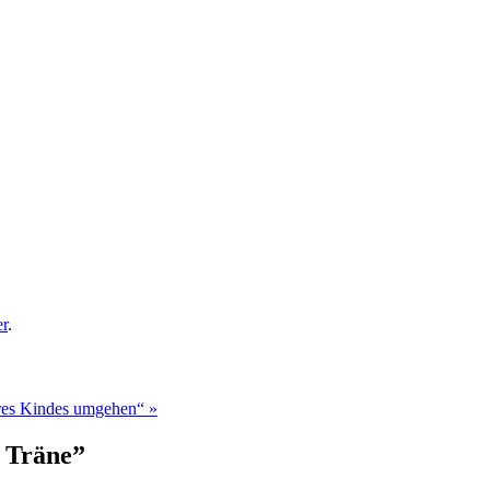
er
.
hres Kindes umgehen“
»
r Träne
”