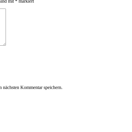
sind mit
*
markiert
n nächsten Kommentar speichern.