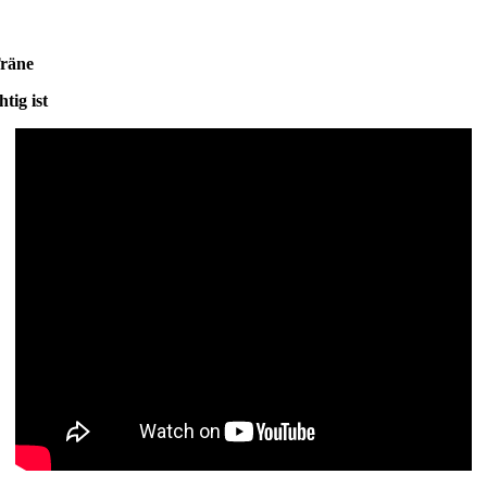
Träne
ig ist