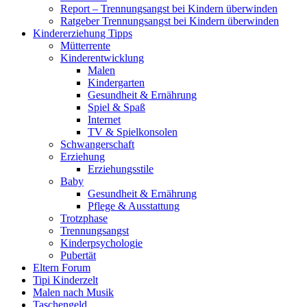
Report – Trennungsangst bei Kindern überwinden
Ratgeber Trennungsangst bei Kindern überwinden
Kindererziehung Tipps
Mütterrente
Kinderentwicklung
Malen
Kindergarten
Gesundheit & Ernährung
Spiel & Spaß
Internet
TV & Spielkonsolen
Schwangerschaft
Erziehung
Erziehungsstile
Baby
Gesundheit & Ernährung
Pflege & Ausstattung
Trotzphase
Trennungsangst
Kinderpsychologie
Pubertät
Eltern Forum
Tipi Kinderzelt
Malen nach Musik
Taschengeld