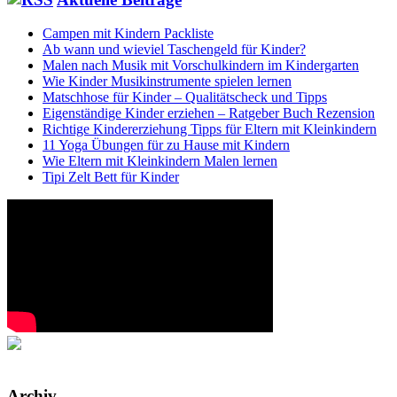
Campen mit Kindern Packliste
Ab wann und wieviel Taschengeld für Kinder?
Malen nach Musik mit Vorschulkindern im Kindergarten
Wie Kinder Musikinstrumente spielen lernen
Matschhose für Kinder – Qualitätscheck und Tipps
Eigenständige Kinder erziehen – Ratgeber Buch Rezension
Richtige Kindererziehung Tipps für Eltern mit Kleinkindern
11 Yoga Übungen für zu Hause mit Kindern
Wie Eltern mit Kleinkindern Malen lernen
Tipi Zelt Bett für Kinder
Archiv