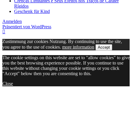
Crenças Limitantes e Seus Efeitos nos Traços de Caráter
Rígidos
Geschenk für Kind
Anmelden
Präsentiert von WordPress
Zustimmung zur cookies Nutzung. By continuing to use the site,
you agree to the use of cookies.
more information
Accept
The cookie settings on this website are set to "allow cookies" to give
you the best browsing experience possible. If you continue to use
this website without changing your cookie settings or you click
"Accept" below then you are consenting to this.
Close