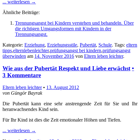
... weiterlesen
→
Ähnliche Beiträge:
Trennungsangst bei Kindern verstehen und behandeln. Über
die richtigen Umgangsformen mit Kindern in der
Trennungsangst.
Kategorie:
Erziehung
,
Erziehungsstile
,
Pubertät
,
Schule
. Tags:
eltern
tipps
,
elternlebenleichter
,
prüfungsangst bei kindern
,
prüfungsangst
überwinden
am
14. November 2016
von
Eltern leben leichter
.
Wie aus der Pubertät Respekt und Liebe erwächst
•
3 Kommentare
Eltern leben leichter
•
13. August 2012
von Güngör Bayrak
Die Pubertät kann eine sehr anstrengende Zeit für Sie und Ihr
heranwachsendes Kind sein.
Für Ihr Kind ist dies die Zeit emotionaler Höhen und Tiefen.
... weiterlesen
→