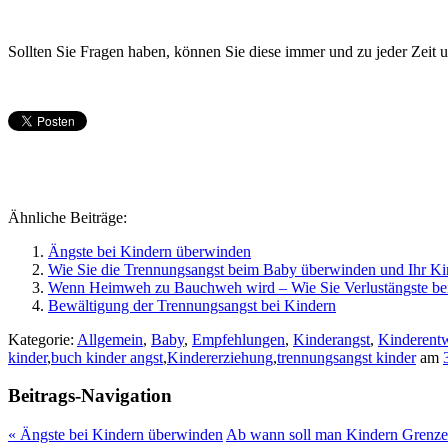
Sollten Sie Fragen haben, können Sie diese immer und zu jeder Zeit 
Ähnliche Beiträge:
Ängste bei Kindern überwinden
Wie Sie die Trennungsangst beim Baby überwinden und Ihr Kin
Wenn Heimweh zu Bauchweh wird – Wie Sie Verlustängste bei
Bewältigung der Trennungsangst bei Kindern
Kategorie:
Allgemein
,
Baby
,
Empfehlungen
,
Kinderangst
,
Kinderent
kinder
,
buch kinder angst
,
Kindererziehung
,
trennungsangst kinder
am
Beitrags-Navigation
«
Ängste bei Kindern überwinden
Ab wann soll man Kindern Grenze