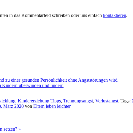
unten in das Kommentarfeld schreiben oder uns einfach
kontaktieren
.
d zu einer gesunden Persönlichkeit ohne Angststörungen wird
 Kindern überwinden und lindern
wicklung
,
Kindererziehung Tipps
,
Trennungsangst
,
Verlustangst
. Tags:
3. März 2020
von
Eltern leben leichter
.
n setzen?
»